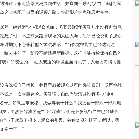
遇海难，被迫流落荒岛共同生活，并直面一系列“人性”问题的寓
岛之上实现了自己的逆袭之路，整部影片笑点和思考并存。
10年，经过8年才和观众见面，尤其最近3年黄渤几乎没有再做电
经忘了他。不过昨天路演现场的人山人海，似乎已经说明了观众
峰时期沉下心来转型？黄渤表示：“当你觉得能力已经达到时，
，给人生的下一阶段不断找寻新目标，这样才能持续保持自己的
好戏》所表达的，“在太安逸的环境里面待久了，人会因习惯而慢
没有选择自己擅长、并且早就被观众认可的爆笑喜剧，反而挑战
不说是一次大胆冒险。黄渤说，自己当导演并没有多少“企图
个名号。如果追求安稳，我做导演干什么？我接着一部戏一部戏地
0岁，虽然在导演界是“年轻导演”，但是在影视行当里已经成长
在行业里获取了很多，观众的赞誉、各种奖项的认可，所以，我
探索一下。”