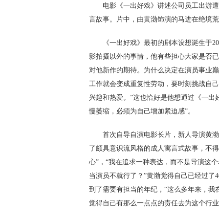
电影《一出好戏》讲述公司员工出游遭
言故事。片中，由黄渤饰演的马进在绝境荒
《一出好戏》最初的剧本设想诞生于20
影拍摄以外的事情，他有些担心大家是否已
对他新作的期待。为什么决定在演员事业巅
工作就会变成重复性劳动，要时刻挑战自己
兴趣和热爱。”这也恰好是他想通过《一出
慢萎缩，必须为自己增加紧迫感”。
首次自导自演电影长片，新人导演黄渤
了颇具意识流风格的成人寓言式故事，不得
心”，“我在追求一种表达，而不是导演这
当演员不就行了？”黄渤觉得自己已经过了4
到了需要有担当的年纪，“这么多年来，我
觉得自己有那么一点点的责任去为这个行业