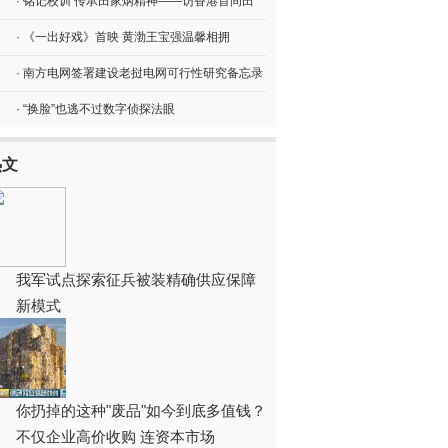
· 铭记校训 传承田家炳精神——访香港首间田
· 《一出好戏》首映 黄渤王宝强温馨相拥
· 南方电网签署建设老挝电网可行性研究备忘录
· “换脸”也逃不过数字侦探法眼
热文
我军试点探索征兵被装精确供应保障
新模式
你扔掉的这种"废品"如今到底多值钱？
不仅企业高价收购 连资本市场