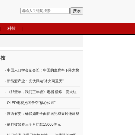
搜索
|
科技
|
科技
· 中国人口学会副会长：中国的生育率下降太快
· 新能源产业：光伏风电“冰火两重天”
· 《那些年，我们正年轻》定档 杨烁、倪大红
· OLED电视抱团争夺“核心位置”
· 陕西省委：确保如期全面彻底完成秦岭违建整
· 彭帅被禁赛三个月罚款15000美元