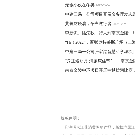
无锡小伙在冬奥
2022-03-04
中建三局一公司项目开展义务理发志
共筑防疫墙，争当逆行者
2022-02-21
李新忠、陆湛秋一行人到南京金陵中
“Hi！2022”，百联奥特莱斯广场
中建三局一公司张家港智慧科学城项目
“身正邀明月 清廉庆佳节”——南京
南京金陵中环项目开展中秋拔河比赛
版权声明：
凡注明来江苏消费网的作品，版权均属江