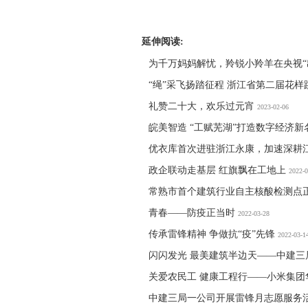
延伸阅读:
为千万妈妈解忧，羚锐小羚羊在央视“
“绳”采飞扬踏征程 浙江省第二届花
礼赞二十大，欢乐过元宵
2023-02-06
皖美智造 “工赋芜湖”打造数字经济新
优衣库首次进驻浙江永康，加速深耕
政企联动走基层 红旗飘在工地上
2022-0
常熟市首个建筑行业自主核酸检测点
青春——防疫正当时
2022-03-28
传承雷锋精神 争做抗“疫”先锋
2022-03-1
闪闪发光 最美建筑半边天——中建三
关爱农民工 健康工程行——小米集
中建三局一公司开展雷锋月志愿服务