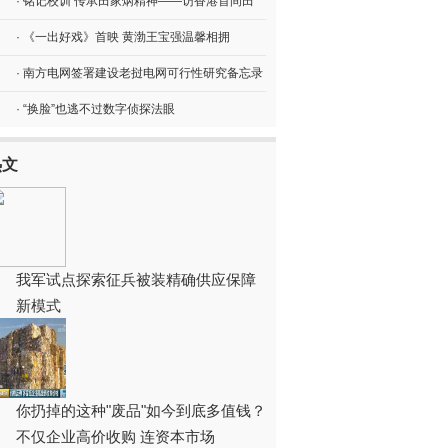
· 铭记校训 传承田家炳精神——访香港首间田
· 《一出好戏》首映 黄渤王宝强温馨相拥
· 南方电网签署建设老挝电网可行性研究备忘录
· “换脸”也逃不过数字侦探法眼
热文
我军试点探索征兵被装精确供应保障
新模式
你扔掉的这种"废品"如今到底多值钱？
不仅企业高价收购 连资本市场