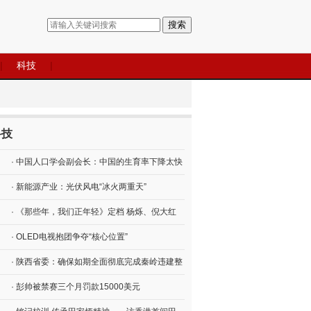
搜索
|
科技
|
科技
· 中国人口学会副会长：中国的生育率下降太快
· 新能源产业：光伏风电“冰火两重天”
· 《那些年，我们正年轻》定档 杨烁、倪大红
· OLED电视抱团争夺“核心位置”
· 陕西省委：确保如期全面彻底完成秦岭违建整
· 彭帅被禁赛三个月罚款15000美元