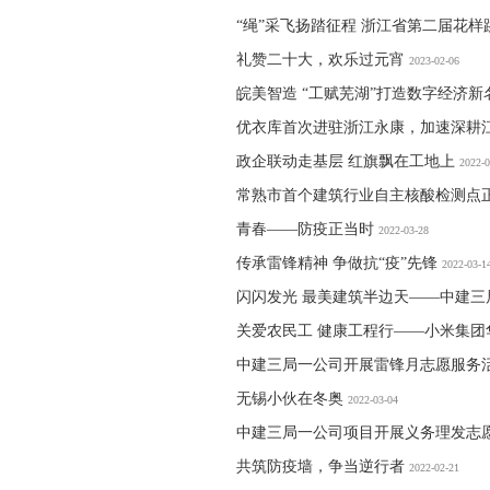
“绳”采飞扬踏征程 浙江省第二届花
礼赞二十大，欢乐过元宵
2023-02-06
皖美智造 “工赋芜湖”打造数字经济新
优衣库首次进驻浙江永康，加速深耕
政企联动走基层 红旗飘在工地上
2022-0
常熟市首个建筑行业自主核酸检测点
青春——防疫正当时
2022-03-28
传承雷锋精神 争做抗“疫”先锋
2022-03-1
闪闪发光 最美建筑半边天——中建三
关爱农民工 健康工程行——小米集
中建三局一公司开展雷锋月志愿服务
无锡小伙在冬奥
2022-03-04
中建三局一公司项目开展义务理发志
共筑防疫墙，争当逆行者
2022-02-21