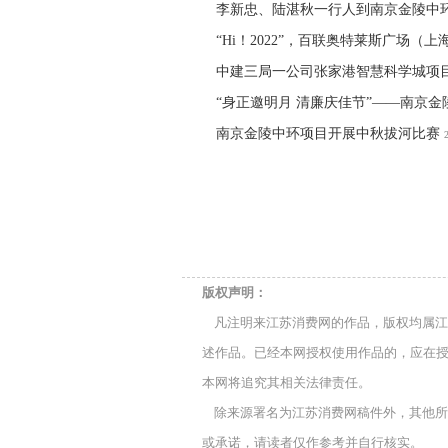
李新忠、陆湛秋一行人到南京金陵中
“Hi！2022”，百联奥特莱斯广场
中建三局一公司张家港智慧科学城项目
“身正邀明月 清廉庆佳节”——南京
南京金陵中环项目开展中秋拔河比赛
版权声明：
凡注明来江苏消费网的作品，版权均属江
述作品。已经本网授权使用作品的，应在授
本网将追究其相关法律责任。
除来源署名为江苏消费网稿件外，其他所
或承诺，请读者仅作参考并自行核实。