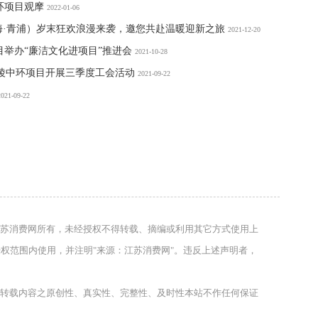
环项目观摩
2022-01-06
（上海·青浦）岁末狂欢浪漫来袭，邀您共赴温暖迎新之旅
2021-12-20
举办“廉洁文化进项目”推进会
2021-10-28
金陵中环项目开展三季度工会活动
2021-09-22
2021-09-22
苏消费网所有，未经授权不得转载、摘编或利用其它方式使用上
权范围内使用，并注明"来源：江苏消费网"。违反上述声明者，
转载内容之原创性、真实性、完整性、及时性本站不作任何保证