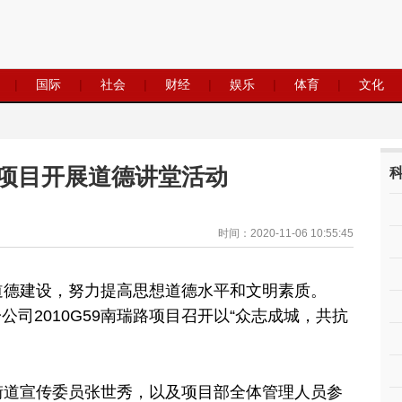
|
国际
|
社会
|
财经
|
娱乐
|
体育
|
文化
项目开展道德讲堂活动
时间：2020-11-06 10:55:45
道德建设，努力提高思想道德水平和文明素质。
一公司2010G59南瑞路项目召开以“众志成城，共抗
街道宣传委员张世秀，以及项目部全体管理人员参