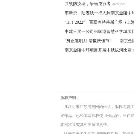
共筑防疫墙，争当逆行者
2022-02-21
李新忠、陆湛秋一行人到南京金陵中
“Hi！2022”，百联奥特莱斯广场
中建三局一公司张家港智慧科学城项目
“身正邀明月 清廉庆佳节”——南京
南京金陵中环项目开展中秋拔河比赛
版权声明：
凡注明来江苏消费网的作品，版权均属江
述作品。已经本网授权使用作品的，应在授
本网将追究其相关法律责任。
除来源署名为江苏消费网稿件外，其他所