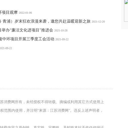
环项目观摩
2022-01-06
（上海·青浦）岁末狂欢浪漫来袭，邀您共赴温暖迎新之旅
2021-12-20
举办“廉洁文化进项目”推进会
2021-10-28
金陵中环项目开展三季度工会活动
2021-09-22
2021-09-22
苏消费网所有，未经授权不得转载、摘编或利用其它方式使用上
权范围内使用，并注明"来源：江苏消费网"。违反上述声明者，
转载内容之原创性、真实性、完整性、及时性本站不作任何保证