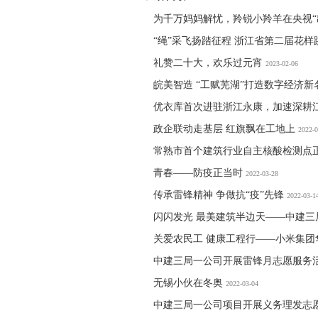
为千万妈妈解忧，羚锐小羚羊在央视“
“绳”采飞扬踏征程 浙江省第二届花
礼赞二十大，欢乐过元宵
2023-02-06
皖美智造 “工赋芜湖”打造数字经济新
优衣库首次进驻浙江永康，加速深耕
政企联动走基层 红旗飘在工地上
2022-0
常熟市首个建筑行业自主核酸检测点
青春——防疫正当时
2022-03-28
传承雷锋精神 争做抗“疫”先锋
2022-03-1
闪闪发光 最美建筑半边天——中建三
关爱农民工 健康工程行——小米集
中建三局一公司开展雷锋月志愿服务
无锡小伙在冬奥
2022-03-04
中建三局一公司项目开展义务理发志