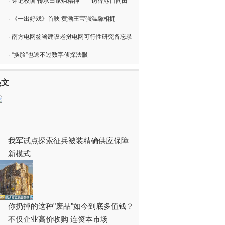
· 铭记校训 传承田家炳精神——访香港首间田
· 《一出好戏》首映 黄渤王宝强温馨相拥
· 南方电网签署建设老挝电网可行性研究备忘录
· “换脸”也逃不过数字侦探法眼
热文
我军试点探索征兵被装精确供应保障
新模式
你扔掉的这种"废品"如今到底多值钱？
不仅企业高价收购 连资本市场