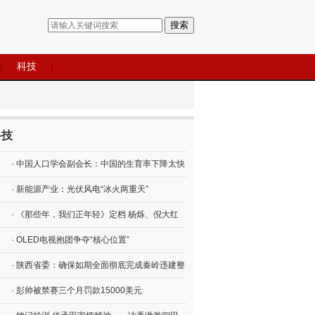
搜索
|
科技
|
科技
· 中国人口学会副会长：中国的生育率下降太快
· 新能源产业：光伏风电“冰火两重天”
· 《那些年，我们正年轻》定档 杨烁、倪大红
· OLED电视抱团争夺“核心位置”
· 陕西省委：确保如期全面彻底完成秦岭违建整
· 彭帅被禁赛三个月罚款15000美元