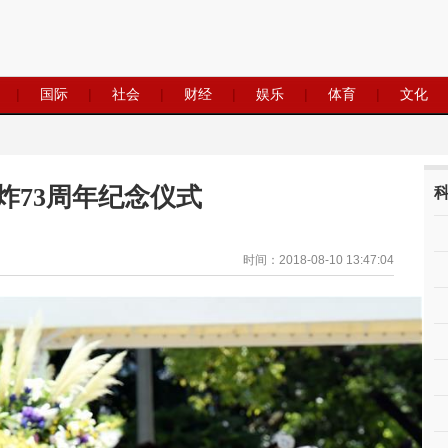
|
国际
|
社会
|
财经
|
娱乐
|
体育
|
文化
炸73周年纪念仪式
时间：2018-08-10 13:47:04